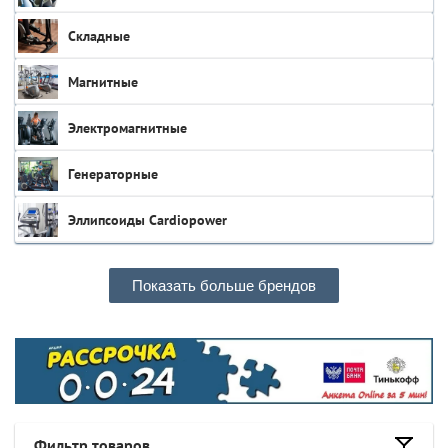
Складные
Магнитные
Электромагнитные
Генераторные
Эллипсоиды Cardiopower
Показать больше брендов
Фильтр товаров