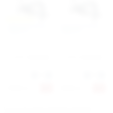
Рассрочка 0-0-12
Эллиптический эргометр
Эллиптический эргометр
CARBON E407
CARBON E907
Артикул:
40484
Артикул:
40485
Производитель:
Carbon Fitness
Производитель:
Carbon Fitness
Количество:
Количество:
38 990
руб.
40 390
руб.
По статистике самыми популярными тренажерами