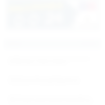
Новости
Все новости
15.01.2023
Снижение цены на беговые дорожки UnixFit MX-830L и
MX-930R. Коврик и смазка в комплекте!
25.01.2022
Ожидается поступление полупрофессиональных
мультистанций для дома Smith Strenght F1 и F2!
25.11.2021
Абсолютно новые эллиптические тренажеры UNIXFIT SL-
340 & SL-340E в наличии! Участвуют в распродаже 2021!