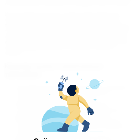
на ЖК-дисплей и позволяют отслеживать свое состояние.
Искусственный интеллект позволит Вам выбрать или
сформировать для себя индивидуальную программу
тренировок. Благодаря ей Вы начнете плавно перерастать
статус новичка и достигать новых результатов, исходя из
начальных данных и представлений о своей цели. Сама
конструкция позволяет прорабатывать проблемные зоны
тела и периодически менять положение в процессе
занятий.
Качества лучших эллиптических
тренажеров
Многофункциональность - конструкция совмещает в
себе эффективность от целого комплекса
спортивных снарядов и тренажеров;
Бюджетная стоимость - гораздо выгоднее
потратиться на одно изделие, чем на несколько;
Положительное влияние на весь организм;
Наиболее эффективная работа с проблемными
участками и игнорирование тех мышц, которым не
требуется физическая нагрузка;
Подходят для новичков и профессионалов;