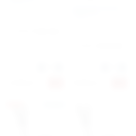
Эллиптический эргометр
Артикул:
40479
CARBON E704
Артикул:
40481
Производитель:
Carbon Fitness
Производитель:
Carbon Fitness
Количество:
Количество:
21 990
руб.
23 890
руб.
АКЦИЯ
В наличии