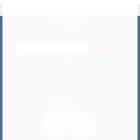
РАССЫЛКА
Подпишитесь на рассылку отправив адрес своей электронной
почты и будьте в курсе всех событий
Подписаться
пн - пт: с 09:00 до 21:00
сб - вс: c 10:00 до 20:00
zakaz@darimsport.ru
director@darimsport.ru
Способы оплаты: