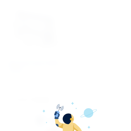
Ворота для хоккея CC180Х
(синие)
Артикул:
41512
Производитель:
Sportokey
Количество: