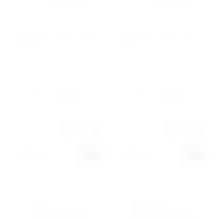
Ворота для хоккея CC150Х
Ворота для хоккея CC150Х
(красные)
(синие)
Артикул:
41514
Артикул:
41515
Производитель:
Sportokey
Производитель:
Sportokey
Количество:
Количество:
3 990
руб.
3 990
руб.