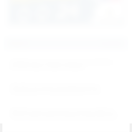
Новости
Все новости
15.01.2023
Снижение цены на беговые дорожки UnixFit MX-830L и
MX-930R. Коврик и смазка в комплекте!
25.01.2022
Ожидается поступление полупрофессиональных
мультистанций для дома Smith Strenght F1 и F2!
25.11.2021
Абсолютно новые эллиптические тренажеры UNIXFIT SL-
340 & SL-340E в наличии! Участвуют в распродаже 2021!