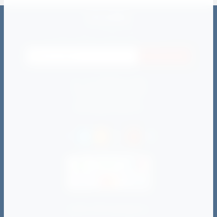
РАССЫЛКА
Подпишитесь на рассылку отправив адрес своей электронной
почты и будьте в курсе всех событий
Подписаться
пн - пт: с 09:00 до 21:00
сб - вс: c 10:00 до 20:00
zakaz@darimsport.ru
director@darimsport.ru
Способы оплаты:
© 2012-2025 darimsport.ru