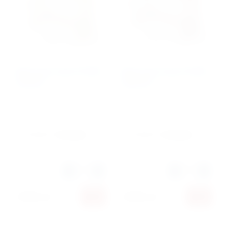
Ворота для хоккея CC180Х
Ворота для хоккея CC180Х
(желтый)
(красные)
Артикул:
41510
Артикул:
41511
Производитель:
Sportokey
Производитель:
Sportokey
Количество:
Количество:
5 090
руб.
5 090
руб.