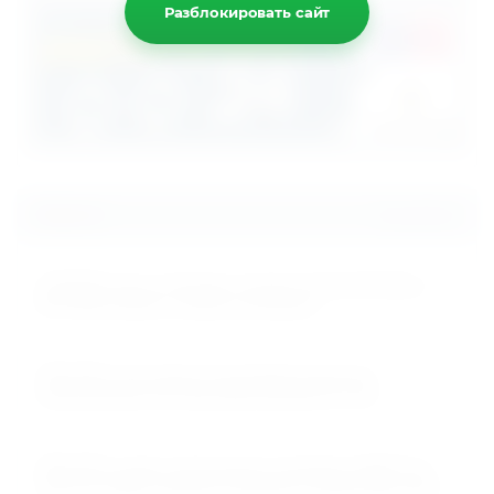
Разблокировать сайт
Новости
Все новости
15.01.2023
Снижение цены на беговые дорожки UnixFit MX-830L и
MX-930R. Коврик и смазка в комплекте!
25.01.2022
Ожидается поступление полупрофессиональных
мультистанций для дома Smith Strenght F1 и F2!
25.11.2021
Абсолютно новые эллиптические тренажеры UNIXFIT SL-
340 & SL-340E в наличии! Участвуют в распродаже 2021!