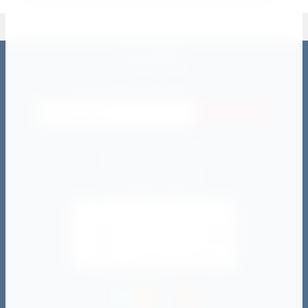
РАССЫЛКА
Подпишитесь на рассылку отправив адрес своей электронной
почты и будьте в курсе всех событий
Подписаться
пн - пт: с 09:00 до 21:00
сб - вс: c 10:00 до 20:00
zakaz@darimsport.ru
director@darimsport.ru
ОТЗЫВЫ НАШИХ КЛИЕНТОВ НА YELL
5.0
ЧИТАТЬ 52 ОТЗЫВА