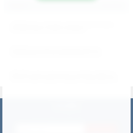
Новости
Все новости
15.01.2023
Снижение цены на беговые дорожки UnixFit MX-830L и
MX-930R. Коврик и смазка в комплекте!
25.01.2022
Ожидается поступление полупрофессиональных
мультистанций для дома Smith Strenght F1 и F2!
25.11.2021
Абсолютно новые эллиптические тренажеры UNIXFIT SL-
340 & SL-340E в наличии! Участвуют в распродаже 2021!
РАССЫЛКА
Подпишитесь на рассылку отправив адрес своей электронной
почты и будьте в курсе всех событий
Подписаться