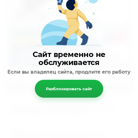
Сайт временно не
обслуживается
Если вы владелец сайта, продлите его работу
Новости
Все новости
Разблокировать сайт
15.01.2023
Снижение цены на беговые дорожки UnixFit MX-830L и
MX-930R. Коврик и смазка в комплекте!
25.01.2022
Ожидается поступление полупрофессиональных
мультистанций для дома Smith Strenght F1 и F2!