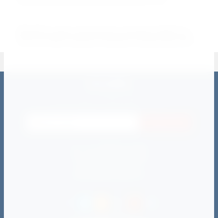
25.11.2021
Абсолютно новые эллиптические тренажеры UNIXFIT SL-
340 & SL-340E в наличии! Участвуют в распродаже 2021!
РАССЫЛКА
Подпишитесь на рассылку отправив адрес своей электронной
почты и будьте в курсе всех событий
Подписаться
пн - пт: с 09:00 до 21:00
сб - вс: c 10:00 до 20:00
zakaz@darimsport.ru
director@darimsport.ru
Способы оплаты: