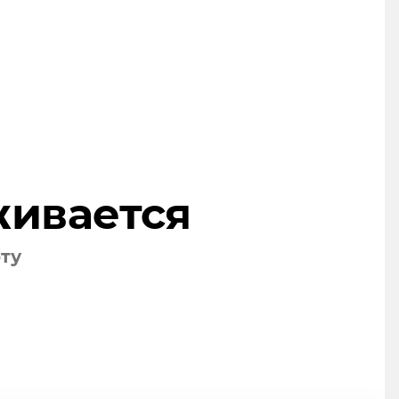
живается
оту