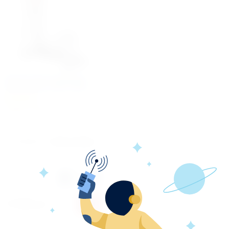
Эллиптический тренажер
Body Sculpture BE-6760GJ
Артикул:
40502
Производитель:
Body Sculpture
Количество:
27 990
руб.