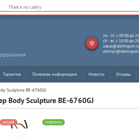
пн - пт: с 09:00 до 2
сб - вс: c 10:00 до 2
zakaz@darimsport.r
director@darimsport
орудования
Гарантия
Полезная информация
Новости
Отзывы
ody Sculpture BE-6760GJ
р Body Sculpture BE-6760GJ
АКЦИЯ
НОВИНКА