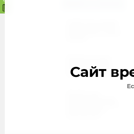
Новости
Все новости
15.01.2023
Снижение цены на беговые
дорожки UnixFit MX-830L и
MX-930R. Коврик и смазка в
комплекте!
25.01.2022
Ожидается поступление
полупрофессиональных
Сайт вр
мультистанций для дома
Smith Strenght F1 и F2!
Ес
25.11.2021
Абсолютно новые
эллиптические тренажеры
UNIXFIT SL-340 & SL-340E в
наличии! Участвуют в
распродаже 2021!